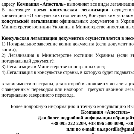
адресу.
Компания «Апостиль»
выполняет все виды легализаци
В настоящее время
консульская легализация
осуществл
конвенцией «О консульских сношениях», Консульским уставом
консульской легализации
официальных документов в Украин
Министерстве юстиции Украины и Министерстве иностранных
Консульская легализация документов осуществляется в нес
1) Нотариальное заверение копии документа (если документ п
копии);
2) Легализация в Министерстве юстиции Украины (если эт
нотариальный документ);
3) Легализация в Министерстве иностранных дел;
4) Легализация в консульстве страны, в которую будет подавать
в зависимости от страны, для которой выполняется легализаци
с заверенным переводом или наоборот - требуют двойной легал
нотариально заверенного перевода.
Более подробную информацию и точную консультацию Вы 
Компания «Апостиль»
Для более подробной информации обращайт
+38 095 222 2209, +38 096 500 4090, +38
или по e-mail: ua.apostille@gma