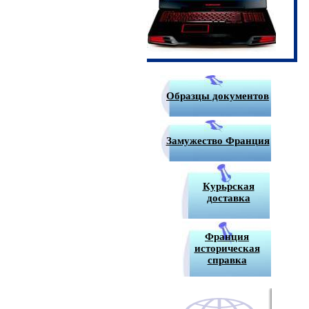
Образцы документов
Замужество Франция
Курьрская
доставка
Франция
историческая
справка